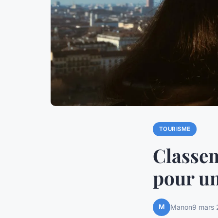
TOURISME
Classem
pour un
M
Manon
9 mars