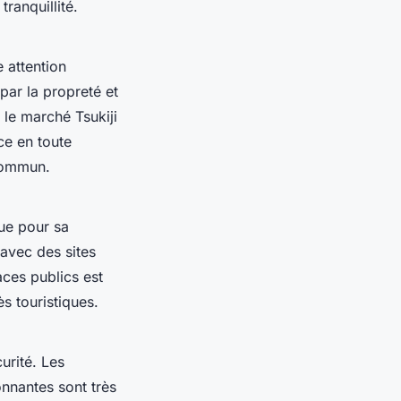
ranquillité.
e attention
par la propreté et
 le marché Tsukiji
ce en toute
 commun.
ue pour sa
, avec des sites
ces publics est
ès touristiques.
urité. Les
onnantes sont très