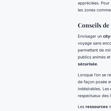
appréciées. Pour p
les zones commer
Conseils de 
Envisager un
city
voyage sans encom
permettant de min
publics animés et
sécurisée
.
Lorsque l’on se re
de façon posée et
indésirables. Les
respectueux des l
Les
ressources
n