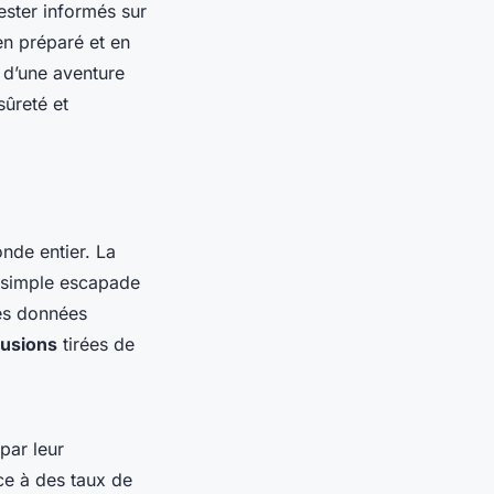
ester informés sur
en préparé et en
 d’une aventure
sûreté et
nde entier. La
e simple escapade
les données
lusions
tirées de
par leur
âce à des taux de