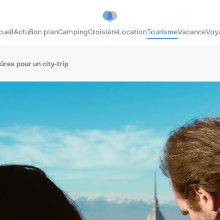
ueil
Actu
Bon plan
Camping
Croisière
Location
Tourisme
Vacance
Voy
ûres pour un city-trip