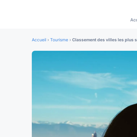
Acc
Accueil
›
Tourisme
›
Classement des villes les plus s